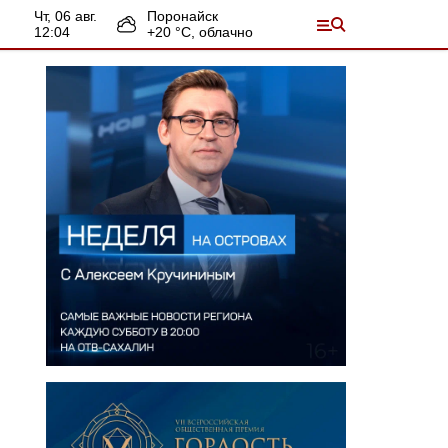
чт, 06 авг.
Поронайск
12:04
+
20
°С,
облачно