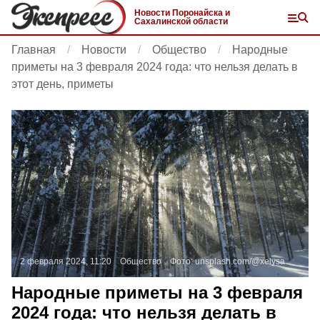
Новости Поронайска и
Сахалинской области
Главная
Новости
Общество
Народные
приметы на 3 февраля 2024 года: что нельзя делать в
этот день, приметы
2 февраля 2024, 11:20
Общество
Фото:
unsplash.com/@xelysa
Народные приметы на 3 февраля
2024 года: что нельзя делать в