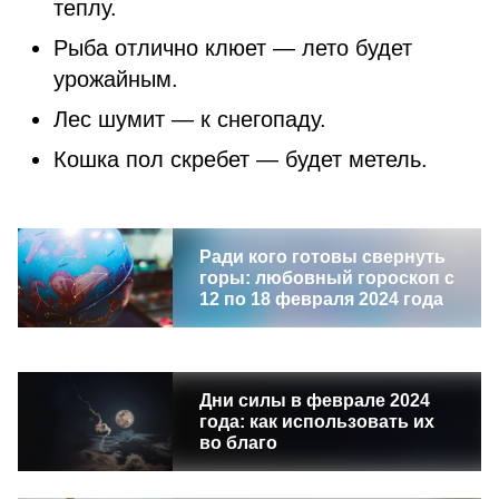
теплу.
Рыба отлично клюет — лето будет
урожайным.
Лес шумит — к снегопаду.
Кошка пол скребет — будет метель.
Ради кого готовы свернуть
горы: любовный гороскоп с
12 по 18 февраля 2024 года
Дни силы в феврале 2024
года: как использовать их
во благо