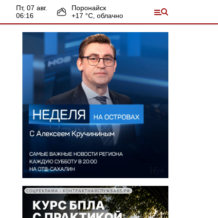
пт, 07 авг.
Поронайск
06:16
+
17
°С,
облачно
СОЦРЕКЛАМА • КОНТРАКТНАЯСЛУЖБА65.РФ