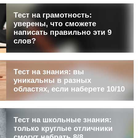
Тест на грамотность:
уверены, что сможете
написать правильно эти 9
слов?
Тест на знания: вы
уникальны в разных
областях, если наберете 10/10
Тест на школьные знания:
только круглые отличники
cмогут набрать 8/8