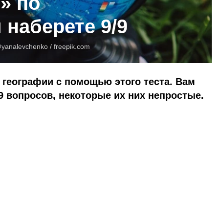
» по
 наберете 9/9
yanalevchenko /
freepik.com
 географии с помощью этого теста. Вам
9 вопросов, некоторые их них непростые.