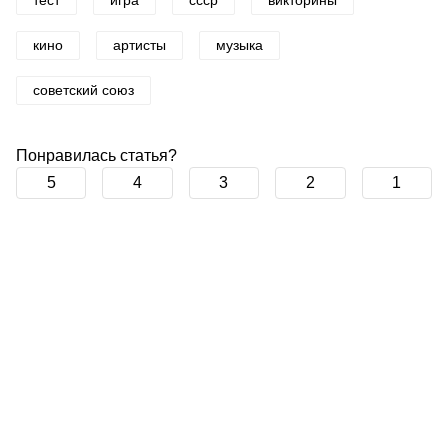
тест
игра
ссср
викторины
кино
артисты
музыка
советский союз
Понравилась статья?
5
4
3
2
1