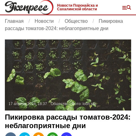
Новости Поронайска и
Сахалинской области
Главная
Новости
Общество
Пикировка
рассады томатов-2024: неблагоприятные дни
17 апреля 2024, 18:37
Общество
Фото:
loon.site
Пикировка рассады томатов-2024:
неблагоприятные дни