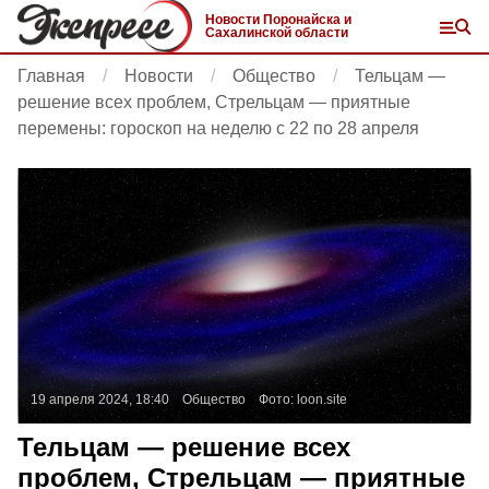
Новости Поронайска и
Сахалинской области
Главная
Новости
Общество
Тельцам —
решение всех проблем, Стрельцам — приятные
перемены: гороскоп на неделю с 22 по 28 апреля
19 апреля 2024, 18:40
Общество
Фото:
loon.site
Тельцам — решение всех
проблем, Стрельцам — приятные