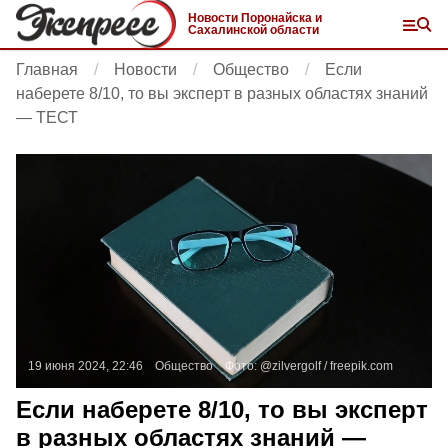
Новости Поронайска и
Сахалинской области
Главная
Новости
Общество
Если
наберете 8/10, то вы эксперт в разных областях знаний
— ТЕСТ
19 июня 2024, 22:46
Общество
Фото:
@zilvergolf /
freepik.com
Если наберете 8/10, то вы эксперт
в разных областях знаний —