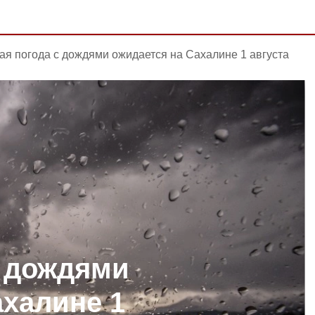
ая погода с дождями ожидается на Сахалине 1 августа
с дождями
ахалине 1