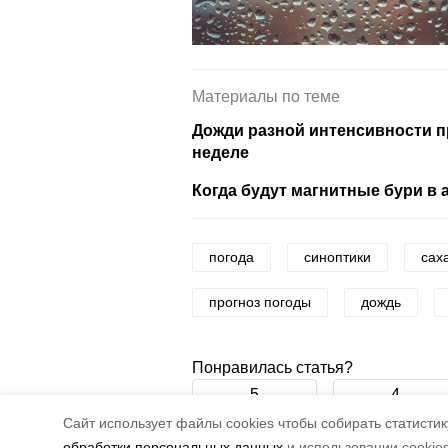
Материалы по теме
Дожди разной интенсивности п
неделе
Когда будут магнитные бури в а
погода
синоптики
сах
прогноз погоды
дождь
Понравилась статья?
5
4
Cайт использует файлы cookies чтобы собирать статистику
обработки персональных данных
и использовании cookie