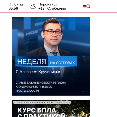
пт, 07 авг.
Поронайск
05:56
+
17
°С,
облачно
СОЦРЕКЛАМА • КОНТРАКТНАЯСЛУЖБА65.РФ