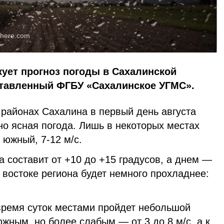
here.com
кует прогноз погоды в Сахалинской
оставленный ФГБУ «Сахалинское УГМС».
 районах Сахалина в первый день августа
о ясная погода. Лишь в некоторых местах
 южный, 7-12 м/c.
 составит от +10 до +15 градусов, а днем —
а востоке региона будет немного прохладнее:
 время суток местами пройдет небольшой
южным, но более слабым — от 3 до 8 м/с, а к