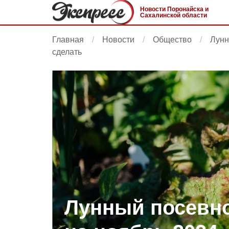
Новости Поронайска и
Сахалинской области
Главная
Новости
Общество
Лунн
сделать
Лунный посевн