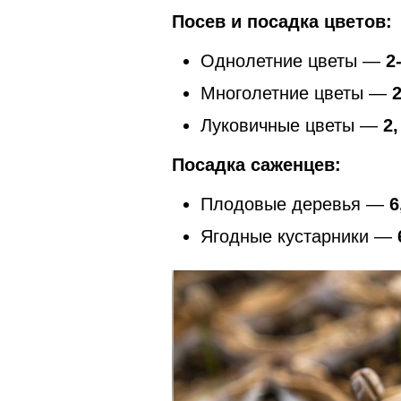
Посев и посадка цветов:
Однолетние цветы —
2
Многолетние цветы —
2
Луковичные цветы —
2,
Посадка саженцев:
Плoдoвыe дepeвья —
6
Ягoдныe куcтapники —