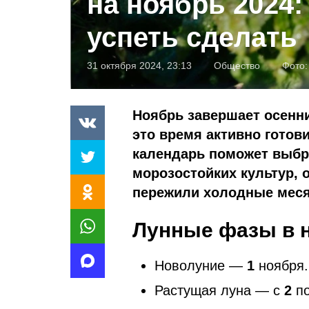
на ноябрь 2024:
успеть сделать
31 октября 2024, 23:13
Общество
Фото
Ноябрь завершает осенни
это время активно готов
календарь поможет выбр
морозостойких культур, о
пережили холодные мес
Лунные фазы в н
Новолуние —
1
ноября.
Растущая луна — с
2
п