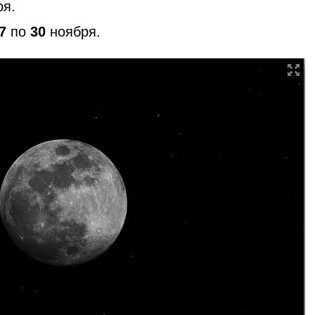
я.
7
по
30
ноября.