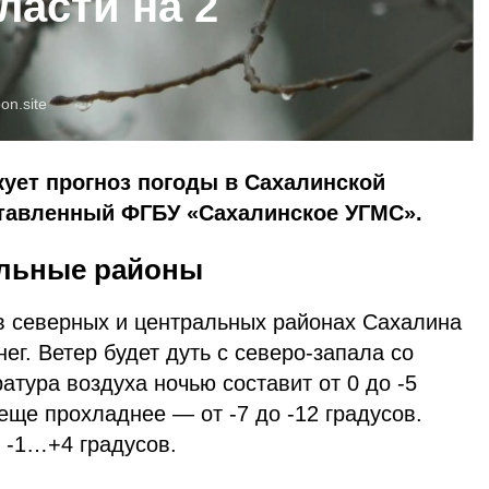
ласти на 2
oon.site
кует прогноз погоды в Сахалинской
ставленный ФГБУ «Сахалинское УГМС».
альные районы
 в северных и центральных районах Сахалина
ег. Ветер будет дуть с северо-запала со
атура воздуха ночью составит от 0 до -5
 еще прохладнее — от -7 до -12 градусов.
 -1…+4 градусов.