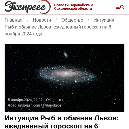
Новости Поронайска и
Сахалинской области
Главная
Новости
Общество
Интуиция
Рыб и обаяние Львов: ежедневный гороскоп на 6
ноября 2024 года
5 ноября 2024, 21:37
Общество
Фото:
unsplash.com
/ @dariobroe
Интуиция Рыб и обаяние Львов:
ежедневный гороскоп на 6