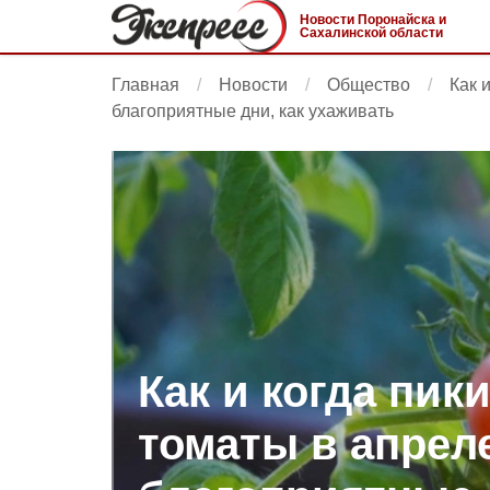
Новости Поронайска и
Сахалинской области
Главная
Новости
Общество
Как 
благоприятные дни, как ухаживать
Как и когда пик
томаты в апреле