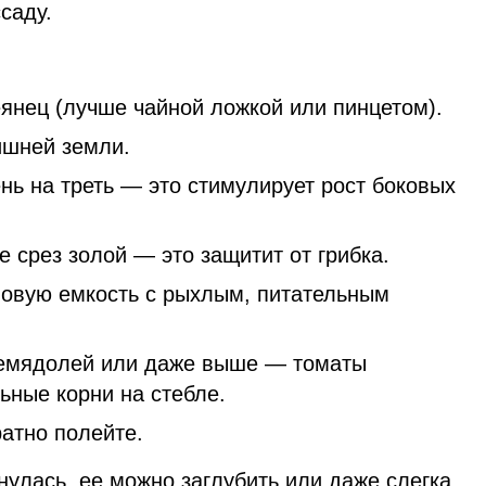
саду.
еянец (лучше чайной ложкой или пинцетом).
ишней земли.
нь на треть — это стимулирует рост боковых
 срез золой — это защитит от грибка.
новую емкость с рыхлым, питательным
семядолей или даже выше — томаты
ные корни на стебле.
атно полейте.
улась, ее можно заглубить или даже слегка