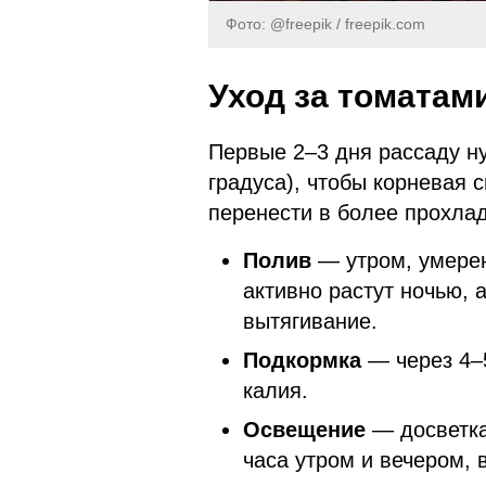
Фото: @freepik / freepik.com
Уход за томатам
Первые 2–3 дня рассаду н
градуса), чтобы корневая 
перенести в более прохла
Полив
— утром, умерен
активно растут ночью, 
вытягивание.
Подкормка
— через 4–5
калия.
Освещение
— досветка
часа утром и вечером,