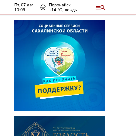
пт, 07 авг.
Поронайск
10:09
+
14
°С,
дождь