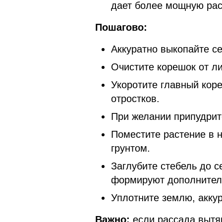
дает более мощную рас
Пошагово:
Аккуратно выкопайте с
Очистите корешок от л
Укоротите главный коре
отростков.
При желании припудрите
Поместите растение в 
грунтом.
Заглубите стебель до 
формируют дополнитель
Уплотните землю, аккур
Важно:
если рассада вытян