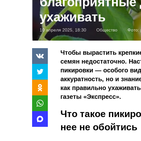
благоприятные 
ухаживать
10 апреля 2025, 18:30
Общество
Фото:
Чтобы вырастить крепки
семян недостаточно. Нас
пикировки — особого вид
аккуратность, но и знани
как правильно ухаживат
газеты «Экспресс».
Что такое пикир
нее не обойтись