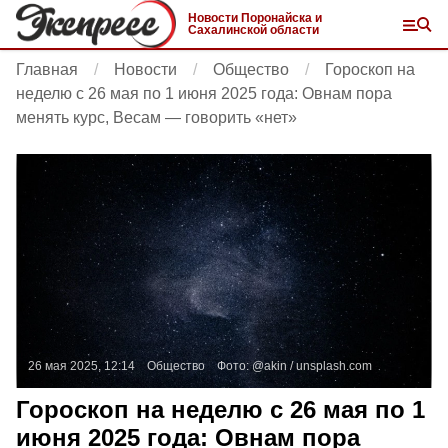
Новости Поронайска и
Сахалинской области
Главная
Новости
Общество
Гороскоп на
неделю с 26 мая по 1 июня 2025 года: Овнам пора
менять курс, Весам — говорить «нет»
26 мая 2025, 12:14
Общество
Фото:
@akin /
unsplash.com
Гороскоп на неделю с 26 мая по 1
июня 2025 года: Овнам пора