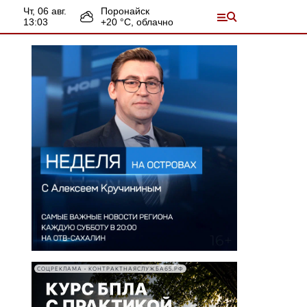
чт, 06 авг.
Поронайск
13:03
+
20
°С,
облачно
СОЦРЕКЛАМА • КОНТРАКТНАЯСЛУЖБА65.РФ