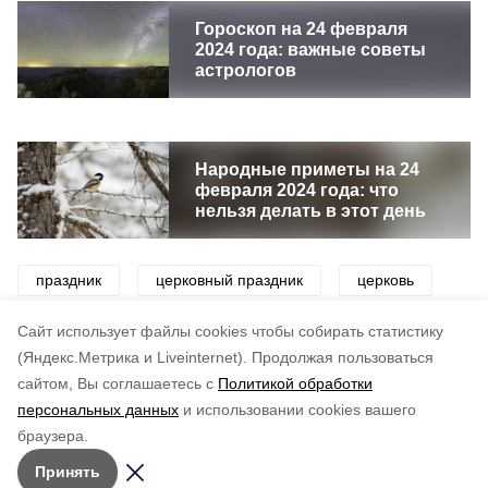
Гороскоп на 24 февраля
2024 года: важные советы
астрологов
Народные приметы на 24
февраля 2024 года: что
нельзя делать в этот день
праздник
церковный праздник
церковь
приметы
погода
Cайт использует файлы cookies чтобы собирать статистику
(Яндекс.Метрика и Liveinternet).
Продолжая пользоваться
сайтом, Вы соглашаетесь с
Политикой обработки
Понравилась статья?
персональных данных
и использовании cookies вашего
по оценке
3
пользователей
браузера.
5
4
3
2
1
Принять