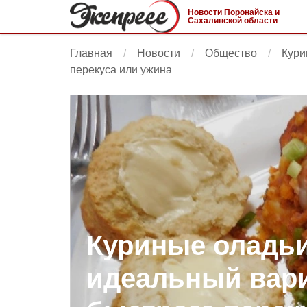
Новости Поронайска и
Сахалинской области
Главная
Новости
Общество
Кури
перекуса или ужина
Куриные оладьи
идеальный вари