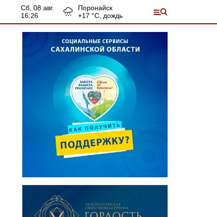
сб, 08 авг.
Поронайск
16:26
+
17
°С,
дождь