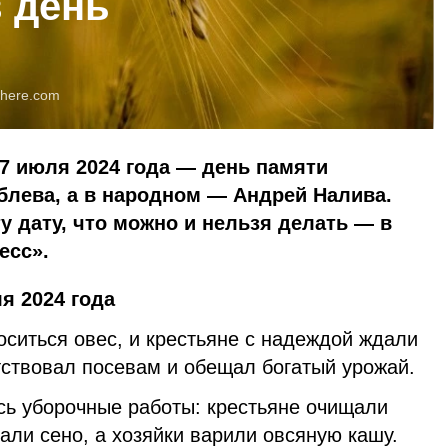
в день
here.com
7 июля 2024 года — день памяти
блева, а в народном — Андрей Налива.
у дату, что можно и нельзя делать — в
есс».
я 2024 года
оситься овес, и крестьяне с надеждой ждали
тствовал посевам и обещал богатый урожай.
сь уборочные работы: крестьяне очищали
али сено, а хозяйки варили овсяную кашу.