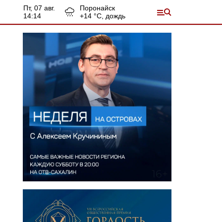
пт, 07 авг.
Поронайск
14:14
+
14
°С,
дождь