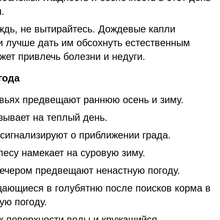
.
ждь, не вытирайтесь. Дождевые капли
и лучше дать им обсохнуть естественным
жет привлечь болезни и недуги.
года
вьях предвещают раннюю осень и зиму.
зывает на теплый день.
 сигнализируют о приближении града.
лесу намекает на суровую зиму.
вечером предвещают ненастную погоду.
щающиеся в голубятню после поисков корма в
ую погоду.
 поверхности воды и кружащийся,