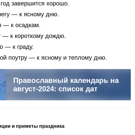
 год завершится хорошо.
регу — к ясному дню.
 — к осадкам.
т — к короткому дождю.
 — к граду.
ой поутру — к ясному и теплому дню.
Православный календарь на
август-2024: список дат
диции и приметы праздника