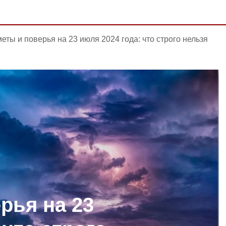
еты и поверья на 23 июля 2024 года: что строго нельзя
рья на 23