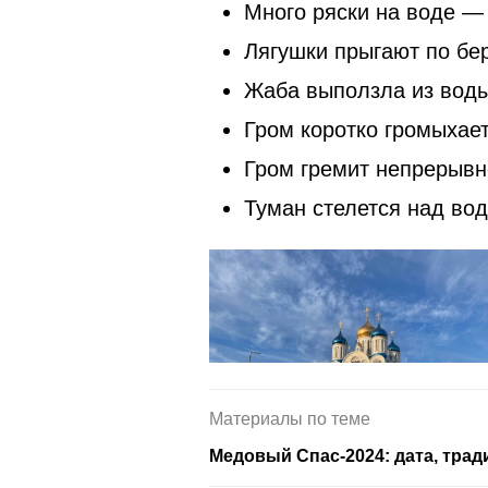
Много ряски на воде —
Лягушки прыгают по бе
Жаба выползла из воды
Гром коротко громыхае
Гром гремит непрерывно
Туман стелется над вод
Материалы по теме
Медовый Спас-2024: дата, тра