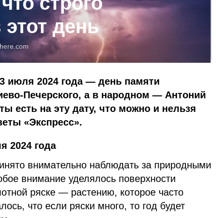
 что строго
 этот день
here.com
3 июля 2024 года — день памяти
иево-Печерского, а в народном — Антоний
ы есть на эту дату, что можно и нельзя
зеты «Экспресс».
я 2024 года
инято внимательно наблюдать за природными
собое внимание уделялось поверхности
лотной ряске — растению, которое часто
лось, что если ряски много, то год будет