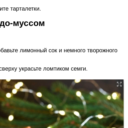
ите тарталетки.
адо-муссом
обавьте лимонный сок и немного творожного
сверху украсьте ломтиком семги.