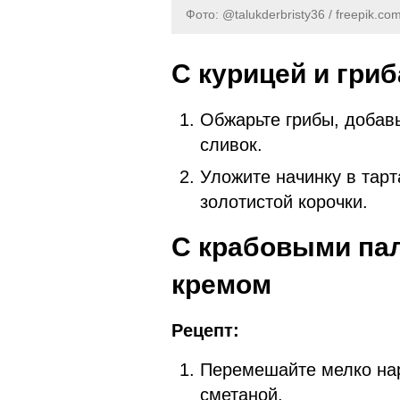
Фото: @talukderbristy36 / freepik.co
С курицей и гри
Обжарьте грибы, добавь
сливок.
Уложите начинку в тарт
золотистой корочки.
С крабовыми па
кремом
Рецепт:
Перемешайте мелко нар
сметаной.