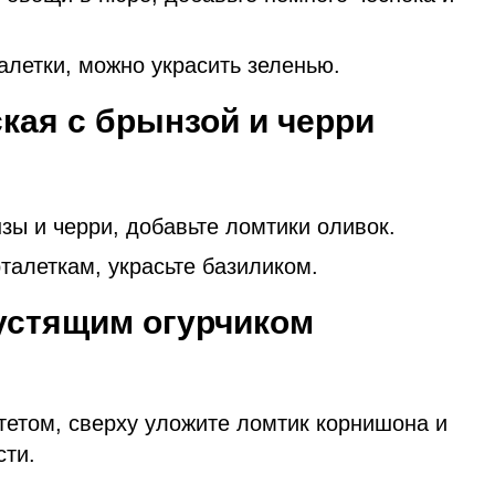
алетки, можно украсить зеленью.
ая с брынзой и черри
зы и черри, добавьте ломтики оливок.
талеткам, украсьте базиликом.
устящим огурчиком
тетом, сверху уложите ломтик корнишона и
сти.