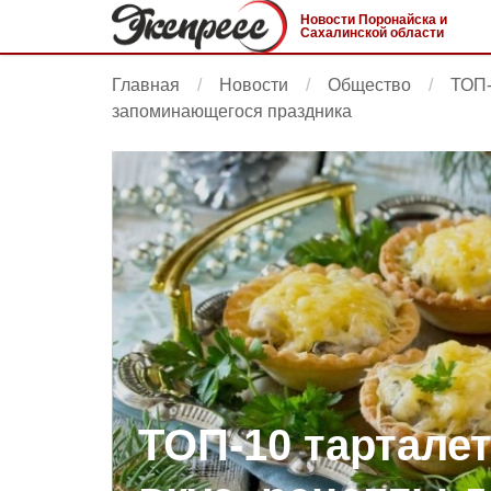
Новости Поронайска и
Сахалинской области
Главная
Новости
Общество
ТОП-
запоминающегося праздника
ТОП-10 тартале