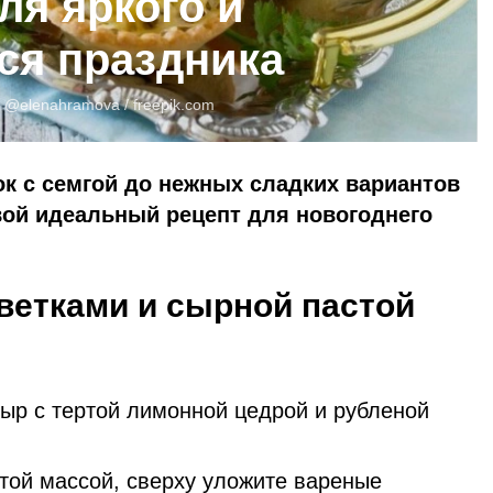
ля яркого и
ся праздника
:
@elenahramova /
freepik.com
к с семгой до нежных сладких вариантов
вой идеальный рецепт для новогоднего
еветками и сырной пастой
ыр с тертой лимонной цедрой и рубленой
этой массой, сверху уложите вареные