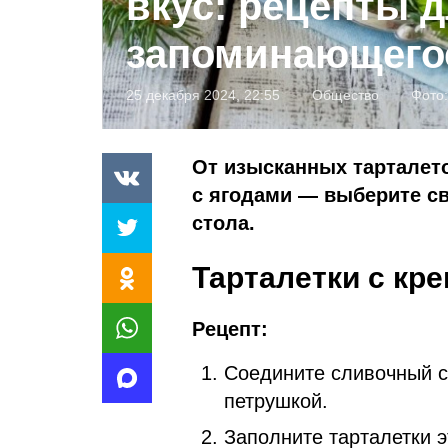
вкус: рецепты д
запоминающего
25 декабря 2024, 22:55
Общество
Фото
От изысканных тарталето
с ягодами — выберите с
стола.
Тарталетки с кр
Рецепт:
Соедините сливочный с
петрушкой.
Заполните тарталетки 