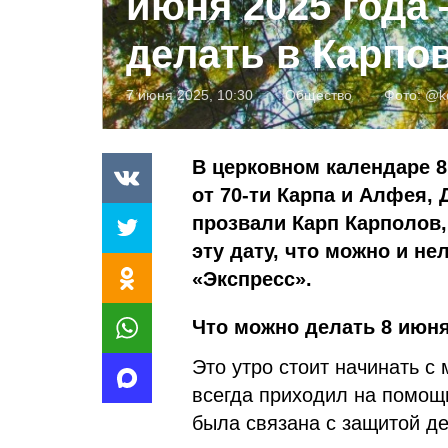
июня 2025 года
делать в Карпо
7 июня 2025, 10:30
Общество
Фото:
@ke
В церковном календаре 8
от 70-ти Карпа и Алфея,
прозвали Карп Карполов,
эту дату, что можно и не
«Экспресс».
Что можно делать 8 июня
Это утро стоит начинать с
всегда приходил на помощь
была связана с защитой де