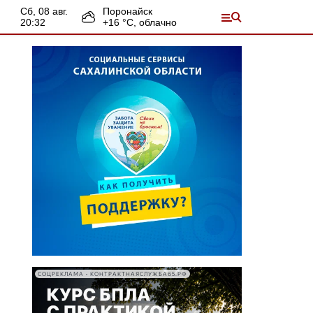
сб, 08 авг.
Поронайск
20:32
+
16
°С,
облачно
СОЦРЕКЛАМА • КОНТРАКТНАЯСЛУЖБА65.РФ