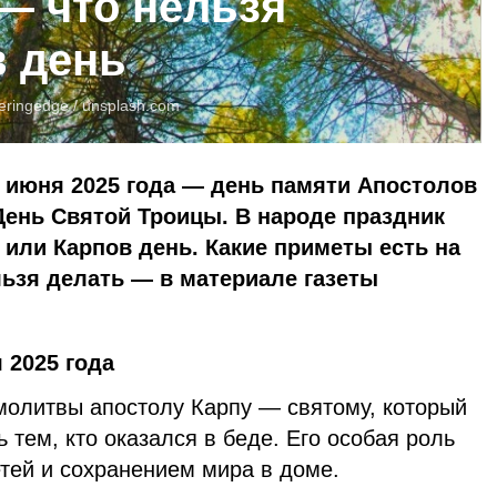
 — что нельзя
в день
ringedge /
unsplash.com
 июня 2025 года — день памяти Апостолов
 День Святой Троицы. В народе праздник
 или Карпов день. Какие приметы есть на
льзя делать — в материале газеты
 2025 года
 молитвы апостолу Карпу — святому, который
 тем, кто оказался в беде. Его особая роль
тей и сохранением мира в доме.