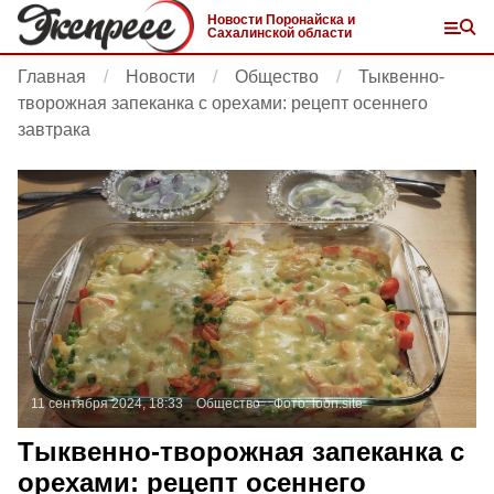
Новости Поронайска и
Сахалинской области
Главная
Новости
Общество
Тыквенно-
творожная запеканка с орехами: рецепт осеннего
завтрака
11 сентября 2024, 18:33
Общество
Фото:
loon.site
Тыквенно-творожная запеканка с
орехами: рецепт осеннего