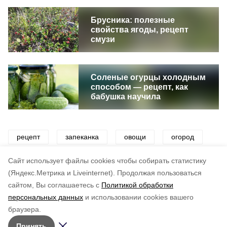
Брусника: полезные
свойства ягоды, рецепт
смузи
Соленые огурцы холодным
способом — рецепт, как
бабушка научила
рецепт
запеканка
овощи
огород
сад
еда
кулинария
Cайт использует файлы cookies чтобы собирать статистику
(Яндекс.Метрика и Liveinternet).
Продолжая пользоваться
сайтом, Вы соглашаетесь с
Политикой обработки
Понравилась статья?
персональных данных
и использовании cookies вашего
по оценке
4
пользователей
браузера.
5
4
3
2
1
Принять