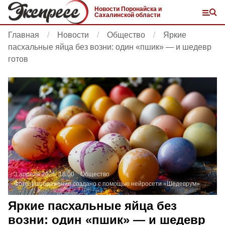
Новости Поронайска и
Сахалинской области
Главная
Новости
Общество
Яркие
пасхальные яйца без возни: один «пшик» — и шедевр
готов
3 апреля 2025, 18:00
Общество
Фото:
Изображение создано с помощью нейросети «Шедеврум»
Яркие пасхальные яйца без
возни: один «пшик» — и шедевр