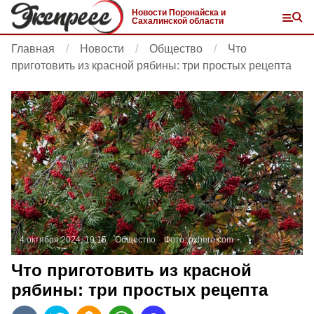
Новости Поронайска и
Сахалинской области
Главная
Новости
Общество
Что
приготовить из красной рябины: три простых рецепта
4 октября 2024, 19:15
Общество
Фото:
pxhere.com
Что приготовить из красной
рябины: три простых рецепта